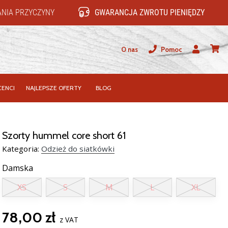
NIA PRZYCZYNY
GWARANCJA ZWROTU PIENIĘDZY
O nas
Pomoc
Użytkownik
koszy
ENCI
NAJLEPSZE OFERTY
BLOG
Szorty hummel core short 61
Kategoria:
Odzież do siatkówki
Damska
XS
S
M
L
XL
78,00 zł
z VAT