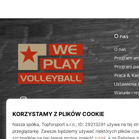
O nas
O nas
Program am
Program par
Praca & Kar
Ustawienia 
Warunki i r
WePlayVolleyball.pl
Instagram