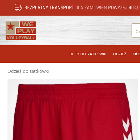
BEZPŁATNY TRANSPORT
DLA ZAMÓWIEŃ POWYŻEJ 400,0
WePlayVolleyball.pl
BUTY DO SIATKÓWKI
ODZIEŻ
PIŁK
Odzież do siatkówki