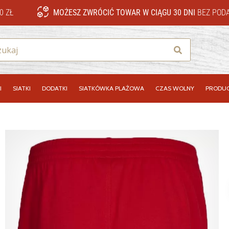
0 ZŁ
MOŻESZ ZWRÓCIĆ TOWAR W CIĄGU 30 DNI
BEZ PODA
Szukaj
I
SIATKI
DODATKI
SIATKÓWKA PLAŻOWA
CZAS WOLNY
PRODUC