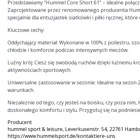
Przedstawiamy "Hummel Core Short 61" – idealne połączen
Zaprojektowane przez renomowanego producenta Humme
specjalnie dla entuzjastek siatkówki i piłki ręcznej, które
Kluczowe cechy:
Oddychający materiał:
Wykonane w 100% z poliestru, szor
chłodzie i komforcie podczas intensywnych meczów.
Luźny krój:
Ciesz się swobodą ruchów dzięki luźnemu kro
aktywnościach sportowych.
Uniwersalne zastosowanie w sezonie:
Idealne na sezon 2
warunkach.
Niezależnie od tego, czy jesteś na boisku, czy poza ni
doskonałego komfortu i stylu. Przygotuj się na podnies
Producent
hummel sport & leisure
, Leverkusenstr. 54, 22761 Hamb
https://www.hummelsport.de/kontaktiere-uns