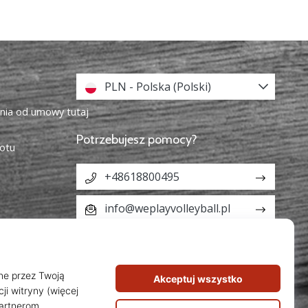
PLN - Polska (Polski)
enia od umowy tutaj
Potrzebujesz pomocy?
otu
+48618800495
info@weplayvolleyball.pl