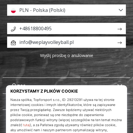
PLN - Polska (Polski)
+48618800495
info@weplayvolleyball.pl
Wyślij prośbę o anulowanie
O nas
Obsługa klienta