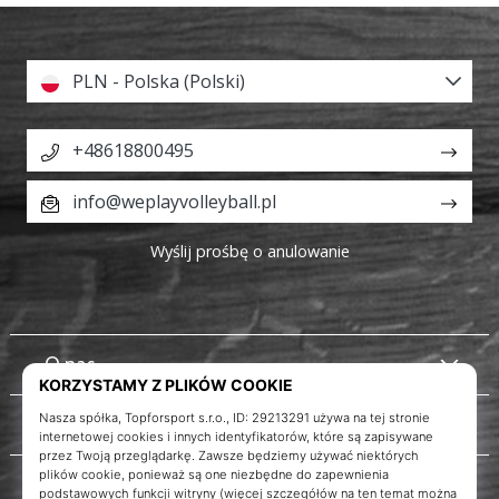
PLN - Polska (Polski)
+48618800495
info@weplayvolleyball.pl
Wyślij prośbę o anulowanie
O nas
Obsługa klienta