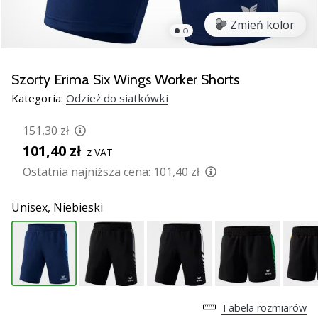
Świąteczne
prezenty
Zmień kolor
dla
siatkarzy
–
Szorty Erima Six Wings Worker Shorts
Nasze
Kategoria:
Odzież do siatkówki
porady
prezentowe
151,30 zł
pomogą
101,40 zł
Ci
z VAT
wybrać
Ostatnia najniższa cena:
101,40 zł
idealny
prezent!
Unisex,
Niebieski
Znajdź
buty,
ubrania
i…
11. 8. 2022
Tabela rozmiarów