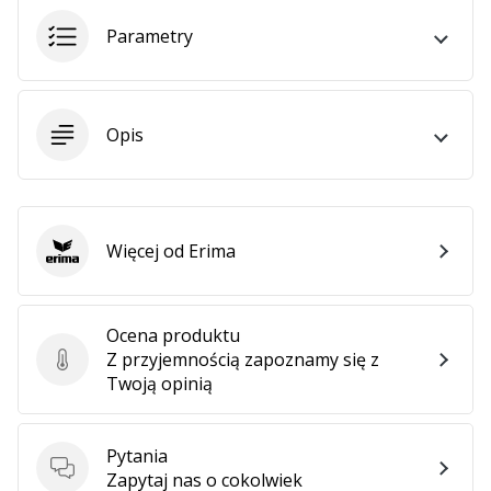
•
2 min. czytanie
Parametry
Zostań
Ambasadorem
marki
Opis
Weplayvolleyball
Czy
jesteś
fanem
siatkówki,
Więcej od Erima
Erima
tak
jak
my?
Ocena produktu
Dołącz
Z przyjemnością zapoznamy się z
do
Ocena produktu
Twoją opinią
nas
jako
Ambasador
Pytania
Marki.
Pytania
Zapytaj nas o cokolwiek