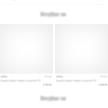
Pokaż
wszystkie
artykuły