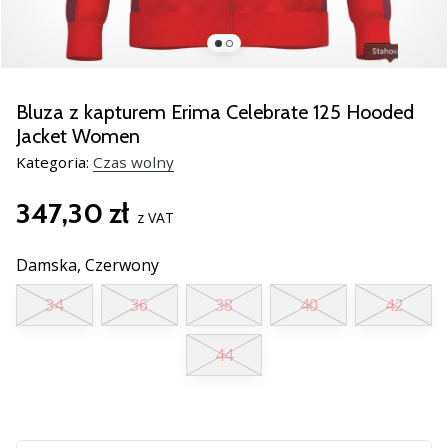
Świąteczne
prezenty
dla
siatkarzy
–
Bluza z kapturem Erima Celebrate 125 Hooded
Nasze
Jacket Women
porady
Kategoria:
Czas wolny
prezentowe
pomogą
347,30 zł
Ci
z VAT
wybrać
idealny
Damska,
Czerwony
prezent!
Znajdź
34
36
38
40
42
buty,
ubrania
44
i…
11. 8. 2022