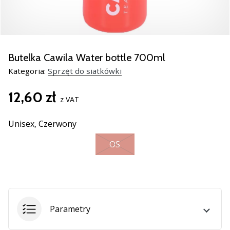
Świąteczne
prezenty
dla
siatkarzy
–
Butelka Cawila Water bottle 700ml
Nasze
Kategoria:
Sprzęt do siatkówki
porady
prezentowe
12,60 zł
pomogą
z VAT
Ci
wybrać
Unisex,
Czerwony
idealny
prezent!
OS
Znajdź
buty,
ubrania
i…
Parametry
11. 8. 2022