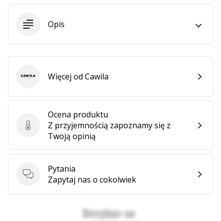
•
2 min. czytanie
Opis
Zostań
Ambasadorem
marki
Weplayvolleyball
Więcej od Cawila
Czy
Cawila
jesteś
fanem
siatkówki,
Ocena produktu
tak
Z przyjemnością zapoznamy się z
Ocena produktu
jak
Twoją opinią
my?
Dołącz
do
Pytania
nas
Pytania
Zapytaj nas o cokolwiek
jako
Ambasador
Marki.