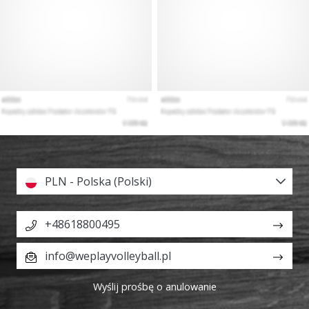
PLN - Polska (Polski)
+48618800495
info@weplayvolleyball.pl
Wyślij prośbę o anulowanie