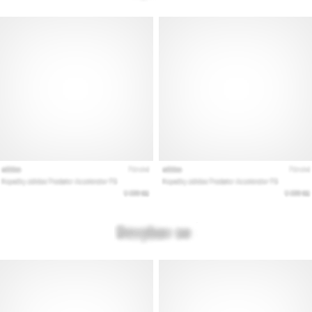
Pokaż
wszystkie
artykuły