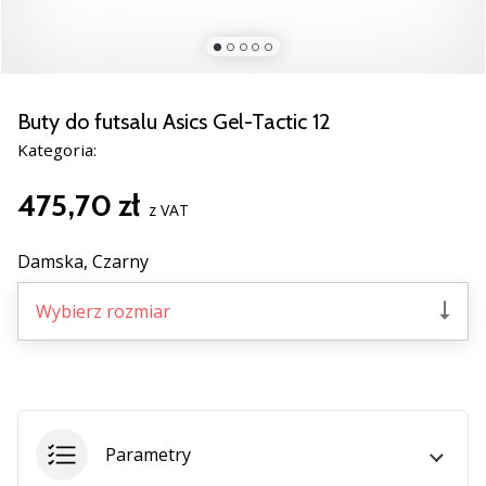
Świąteczne
prezenty
dla
siatkarzy
–
Buty do futsalu Asics Gel-Tactic 12
Nasze
Kategoria:
porady
prezentowe
475,70 zł
pomogą
z VAT
Ci
wybrać
Damska,
Czarny
idealny
prezent!
Wybierz rozmiar
Znajdź
buty,
ubrania
i…
Parametry
11. 8. 2022