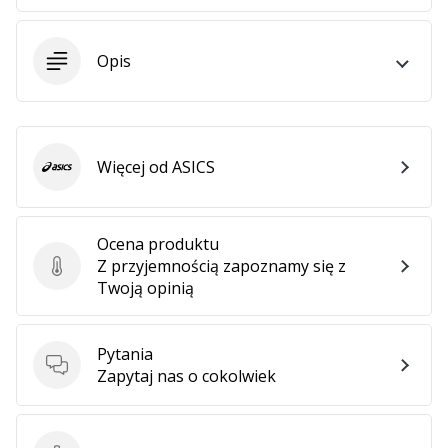
•
2 min. czytanie
Zostań
Opis
Ambasadorem
marki
Weplayvolleyball
Czy
Więcej od ASICS
ASICS
jesteś
fanem
siatkówki,
Ocena produktu
tak
Z przyjemnością zapoznamy się z
jak
Ocena produktu
Twoją opinią
my?
Dołącz
do
Pytania
nas
Pytania
Zapytaj nas o cokolwiek
jako
Ambasador
Marki.